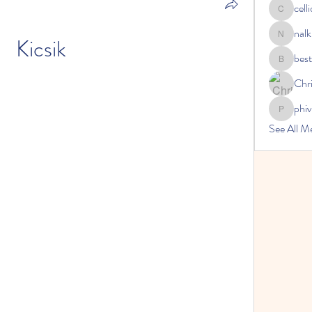
cell
celliocar
nalk
Kicsik
nalkicong
bes
bestsenr
Chri
phi
phivireh
See All 