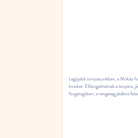
Legújabb sorozatunkban, a Mókás fog
kicsiket. Ellátogathatnak a tanyára, j
forgatagában, a rengeteg játékos fela