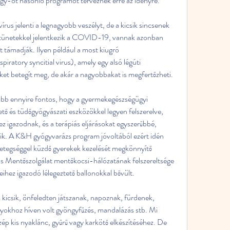
gy-öt hasonló programot terveznek erre az idényre.
írus jelenti a legnagyobb veszélyt, de a kicsik sincsenek 
 tünetekkel jelentkezik a COVID-19, vannak azonban 
t támadják. Ilyen például a most kiugró 
atory syncitial virus), amely egy alsó légúti 
ket betegít meg, de akár a nagyobbakat is megfertőzheti.
alább ennyire fontos, hogy a gyermekegészségügyi 
ető és tüdőgyógyászati eszközökkel legyen felszerelve, 
z igazodnak, és a terápiás eljárásokat egyszerűbbé, 
k. A K&H gyógyvarázs program jóvoltából ezért idén 
 betegséggel küzdő gyerekek kezelését megkönnyítő 
s Mentőszolgálat mentőkocsi-hálózatának felszereltsége 
ihez igazodó lélegeztető ballonokkal bővült.
kicsik, önfeledten játszanak, napoznak, fürdenek, 
okhoz híven volt gyöngyfűzés, mandalázás stb. Mi 
ép kis nyaklánc, gyűrű vagy karkötő elkészítéséhez. De 