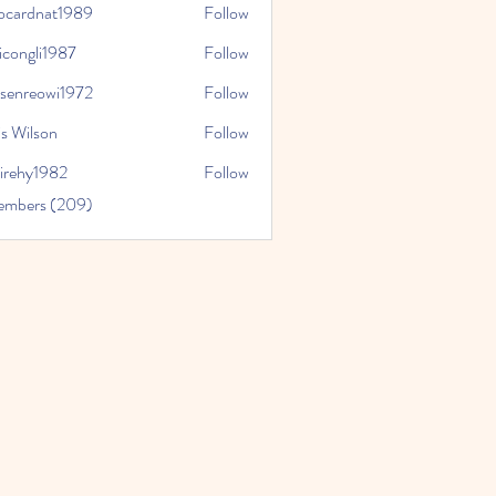
iocardnat1989
Follow
dnat1989
icongli1987
Follow
li1987
tsenreowi1972
Follow
eowi1972
s Wilson
Follow
virehy1982
Follow
y1982
Members (209)