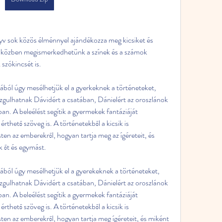
yv sok közös élménnyel ajándékozza meg kicsiket és 
 közben megismerkedhetünk a színek és a számok 
 szókincsét is.
ából úgy mesélhetjük el a gyerkeknek a történeteket, 
izgulhatnak Dávidért a csatában, Dánielért az oroszlánok 
ban. A beleélést segítik a gyermekek fantáziáját 
rthető szöveg is. A történetekből a kicsik is 
n az emberekről, hogyan tartja meg az ígéreteit, és 
 őt és egymást.
ából úgy mesélhetjük el a gyerekeknek a történeteket, 
izgulhatnak Dávidért a csatában, Dánielért az oroszlánok 
ban. A beleélést segítik a gyermekek fantáziáját 
rthető szöveg is. A történetekből a kicsik is 
en az emberekről, hogyan tartja meg ígéreteit, és miként 