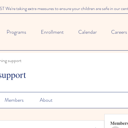
We're taking extra measures to ensure your children are safe in our cen
Programs
Enrollment
Calendar
Careers
ning support
support
Members
About
Member