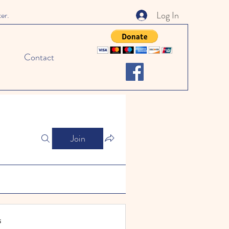
Log In
ter.
Contact
Join
s