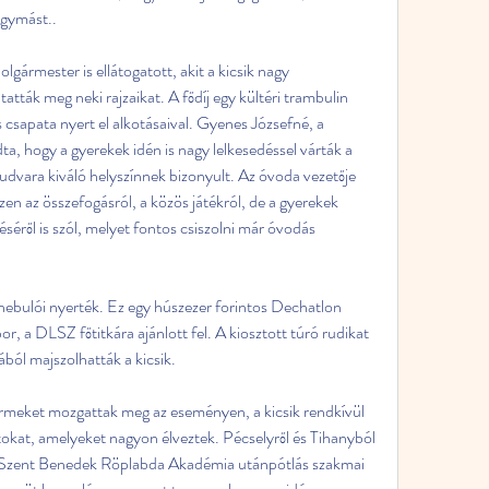
egymást..
ármester is ellátogatott, akit a kicsik nagy 
tták meg neki rajzaikat. A fődíj egy kültéri trambulin 
 csapata nyert el alkotásaival. Gyenes Józsefné, a 
, hogy a gyerekek idén is nagy lelkesedéssel várták a 
 udvara kiváló helyszínnek bizonyult. Az óvoda vezetője 
en az összefogásról, a közös játékról, de a gyerekek 
éséről is szól, melyet fontos csiszolni már óvodás 
nebulói nyerték. Ez egy húszezer forintos Dechatlon 
r, a DLSZ főtitkára ajánlott fel. A kiosztott túró rudikat 
ából majszolhatták a kicsik.
ermeket mozgattak meg az eseményen, a kicsik rendkívül 
tokat, amelyeket nagyon élveztek. Pécselyről és Tihanyból 
a Szent Benedek Röplabda Akadémia utánpótlás szakmai 