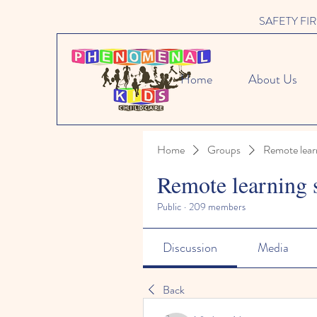
SAFETY FIRST 
Home
About Us
Home
Groups
Remote lear
Remote learning 
Public
·
209 members
Discussion
Media
Back