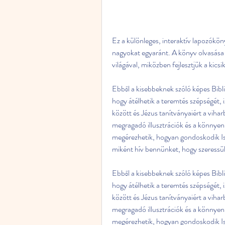
Ez a különleges, interaktív lapozókön
nagyokat egyaránt. A könyv olvasása
világával, miközben fejlesztjük a kicsik
Ebből a kisebbeknek szóló képes Bibli
hogy átélhetik a teremtés szépségét, 
között és Jézus tanítványaiért a vihar
megragadó illusztrációk és a könnyen é
megérezhetik, hogyan gondoskodik Iste
miként hív bennünket, hogy szeressük
Ebből a kisebbeknek szóló képes Bibli
hogy átélhetik a teremtés szépségét, 
között és Jézus tanítványaiért a vihar
megragadó illusztrációk és a könnyen é
megérezhetik, hogyan gondoskodik Ist