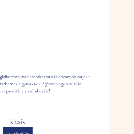
lalkoztatókban szórakoztató feladványok várják a 
átszhatnak a gyerekek világában vagy a húsvét 
dat garantálja a szórakozást!
kicsik
Download Zip