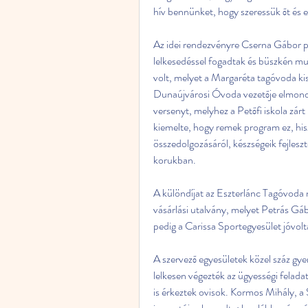
hív bennünket, hogy szeressük őt és 
Az idei rendezvényre Cserna Gábor polg
lelkesedéssel fogadtak és büszkén muta
volt, melyet a Margaréta tagóvoda kis
Dunaújvárosi Óvoda vezetője elmondta
versenyt, melyhez a Petőfi iskola zárt
kiemelte, hogy remek program ez, hisz
összedolgozásáról, készségeik fejleszt
korukban.
A különdíjat az Eszterlánc Tagóvoda 
vásárlási utalvány, melyet Petrás Gábo
pedig a Carissa Sportegyesület jóvolt
A szervező egyesületek közel száz gy
lelkesen végezték az ügyességi felada
is érkeztek ovisok. Kormos Mihály, 